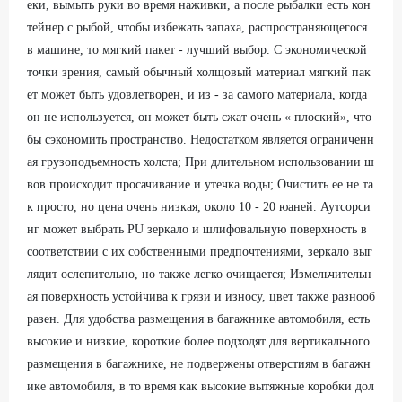
еки, вымыть руки во время наживки, а после рыбалки есть кон
тейнер с рыбой, чтобы избежать запаха, распространяющегося
в машине, то мягкий пакет - лучший выбор. С экономической
точки зрения, самый обычный холщовый материал мягкий пак
ет может быть удовлетворен, и из - за самого материала, когда
он не используется, он может быть сжат очень « плоский», что
бы сэкономить пространство. Недостатком является ограниченн
ая грузоподъемность холста; При длительном использовании ш
вов происходит просачивание и утечка воды; Очистить ее не та
к просто, но цена очень низкая, около 10 - 20 юаней. Аутсорси
нг может выбрать PU зеркало и шлифовальную поверхность в
соответствии с их собственными предпочтениями, зеркало выг
лядит ослепительно, но также легко очищается; Измельчительн
ая поверхность устойчива к грязи и износу, цвет также разнооб
разен. Для удобства размещения в багажнике автомобиля, есть
высокие и низкие, короткие более подходят для вертикального
размещения в багажнике, не подвержены отверстиям в багажн
ике автомобиля, в то время как высокие вытяжные коробки дол