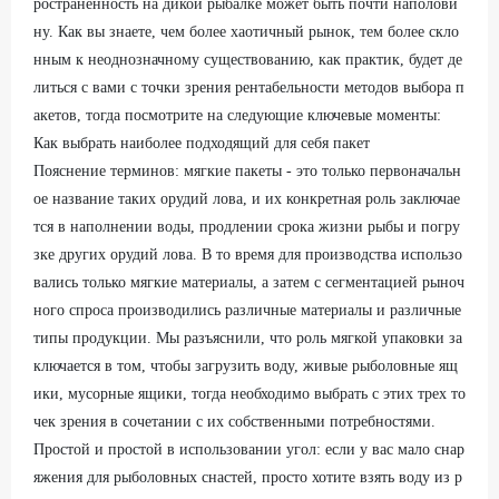
ространенность на дикой рыбалке может быть почти наполови
ну. Как вы знаете, чем более хаотичный рынок, тем более скло
нным к неоднозначному существованию, как практик, будет де
литься с вами с точки зрения рентабельности методов выбора п
акетов, тогда посмотрите на следующие ключевые моменты:
Как выбрать наиболее подходящий для себя пакет
Пояснение терминов: мягкие пакеты - это только первоначальн
ое название таких орудий лова, и их конкретная роль заключае
тся в наполнении воды, продлении срока жизни рыбы и погру
зке других орудий лова. В то время для производства использо
вались только мягкие материалы, а затем с сегментацией рыноч
ного спроса производились различные материалы и различные
типы продукции. Мы разъяснили, что роль мягкой упаковки за
ключается в том, чтобы загрузить воду, живые рыболовные ящ
ики, мусорные ящики, тогда необходимо выбрать с этих трех то
чек зрения в сочетании с их собственными потребностями.
Простой и простой в использовании угол: если у вас мало снар
яжения для рыболовных снастей, просто хотите взять воду из р