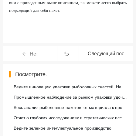
вии с приведенным выше описанием, вы можете легко выбрать
подходящий для себя пакет.
Следующий пос
Нет.
т
Посмотрите.
Ведите инновацию упаковки рыболовных снастей. Наш отдел запустил новое поколение композитных легких ящиков для удочек из углеродного волокна, защитные характеристики подскочили на 50%
Промышленное наблюдение за рынком упаковки удочек в 2026 году к высококачественному, функциональному, экологически чистому, наш отдел следует тенденции полной планировки
Весь анализ рыболовных пакетов: от материала к простоте использования, интерпретация изнутри наружу
Отчет о глубоких исследованиях и стратегических исследованиях рынка рыбных палочек
Ведите зеленое интеллектуальное производство